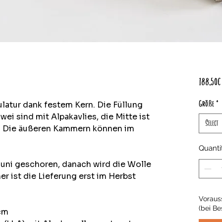
188,50€
atur dank festem Kern. Die Füllung
Größe
*
ei sind mit Alpakavlies, die Mitte ist
Select
t. Die äußeren Kammern können im
Quanti
uni geschoren, danach wird die Wolle
er ist die Lieferung erst im Herbst
Vorauss
(bei Be
cm