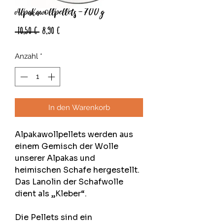
Alpakawollpellets - 700 g
Standardpreis
Sale-
 10,50 € 
8,90 €
Preis
Anzahl
*
In den Warenkorb
Alpakawollpellets werden aus
einem Gemisch der Wolle
unserer Alpakas und
heimischen Schafe hergestellt.
Das Lanolin der Schafwolle
dient als „Kleber“.
Die Pellets sind ein