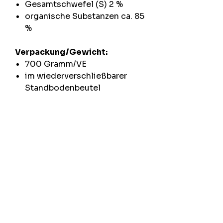
Gesamtschwefel (S) 2 %
organische Substanzen ca. 85
%
Verpackung/Gewicht:
700 Gramm/VE
im wiederverschließbarer
Standbodenbeutel
Mehrmengen auf Anfrage
Da es sich um ein Naturprodukt
aus Alpaka- und Schafwolle
handelt, können die
angegebenen Werte geringen
Schwankungen unterliegen.
Kühl und trocken lagern.
Ausgangsstoff: tierische
Nebenprodukte der Kategorie 3